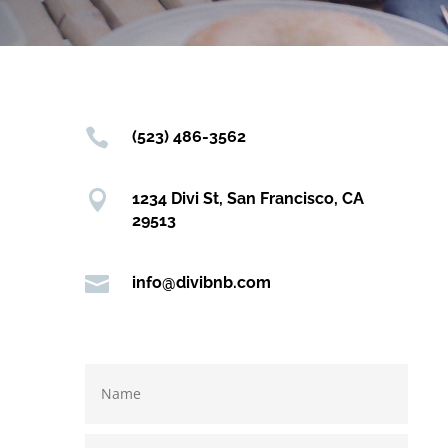

(523) 486-3562

1234 Divi St, San Francisco, CA
29513

info@divibnb.com