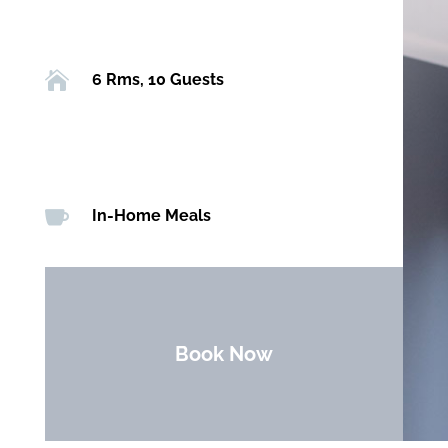

6 Rms, 10 Guests

In-Home Meals
Book Now