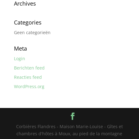
Archives
Categories
Geen categorieën
Meta
Login
Berichten feed
Reacties feed
WordPress.org
Corbières Flandres - Maison Marie-Louise - Gîtes et
chambres d'hôtes à Moux, au pied de la montagne